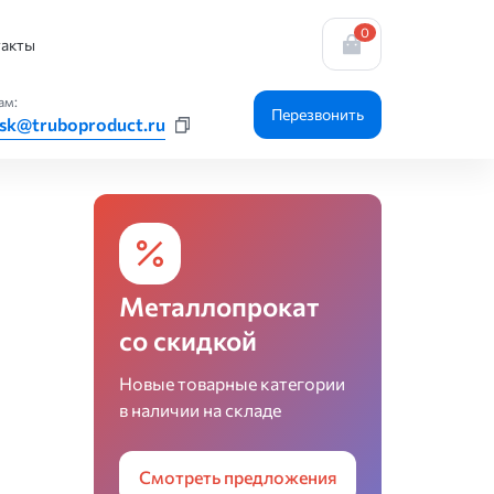
0
акты
ам:
Перезвонить
sk@truboproduct.ru
Металлопрокат
со скидкой
Новые товарные категории
в наличии на складе
Смотреть предложения