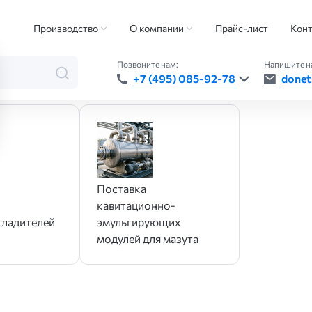
иниринг
Производство
О компании
Прайс-лист
Конт
нжиниринг
Позвоните нам:
Напишите н
+7 (495) 085-92-78
donet
Поставка
кавитационно-
хладителей
эмульгирующих
модулей для мазута