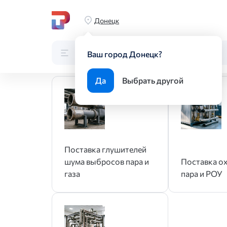
Главная
Производство
Поставки оборудования и инж
Донецк
Поставки оборудования и и
Каталог
Поиск по каталогу
Ваш город Донецк?
Да
Выбрать другой
Поставка глушителей
шума выбросов пара и
Поставка о
газа
пара и РОУ