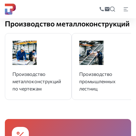
Поиск
по
Главная
Производство
Производство металлоконструкций
катал
Производство металлоконструкций
Производство
Производство
металлоконструкций
промышленных
по чертежам
лестниц