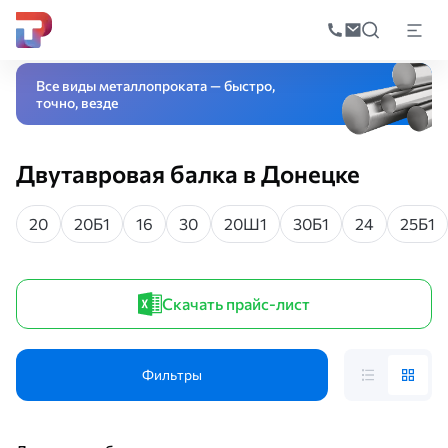
Поиск
по
Главная
Каталог
Черный прокат
Фасонный прокат
Двутавровая бал
катал
Все виды металлопроката — быстро,
точно, везде
Двутавровая балка в Донецке
20
20Б1
16
30
20Ш1
30Б1
24
25Б1
Скачать прайс-лист
Фильтры