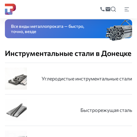
Поиск
по
Главная
Каталог
Специальные стали и сплавы
Инструментальная с
катал
Все виды металлопроката — быстро,
точно, везде
Инструментальные стали в Донецке
Углеродистые инструментальные стали
Быстрорежущая сталь