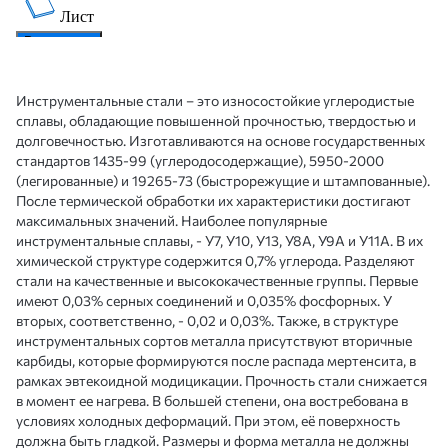
Инструментальные стали – это износостойкие углеродистые
сплавы, обладающие повышенной прочностью, твердостью и
долговечностью. Изготавливаются на основе государственных
стандартов 1435-99 (углеродосодержащие), 5950-2000
(легированные) и 19265-73 (быстрорежущие и штампованные).
После термической обработки их характеристики достигают
максимальных значений. Наиболее популярные
инструментальные сплавы, - У7, У10, У13, У8А, У9А и У11А. В их
химической структуре содержится 0,7% углерода. Разделяют
стали на качественные и высококачественные группы. Первые
имеют 0,03% серных соединений и 0,035% фосфорных. У
вторых, соответственно, - 0,02 и 0,03%. Также, в структуре
инструментальных сортов металла присутствуют вторичные
карбиды, которые формируются после распада мертенсита, в
рамках эвтекоидной модицикации. Прочность стали снижается
в момент ее нагрева. В большей степени, она востребована в
условиях холодных деформаций. При этом, её поверхность
должна быть гладкой. Размеры и форма металла не должны