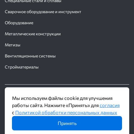
Специальные стали и сплавы
Сварочное оборудование и инструмент
Оборудование
Металлические конструкции
Метизы
Вентиляционные системы
Стройматериалы
© 2016 - 2026 Производственное объединение «Трубное
Мы используем файлы cookie для улучшения
Решение»
работы сайта. Нажмите «Принять» для
согласия
с
Политикой обработки персональных данных
Политика обработки персональных данных
Принять
Информация на сайте не является публичной офертой и носит
ознакомительный характер. Наличие, описание и цены уточняйте у
менеджеров по телефону или в заявке.