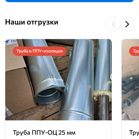
Наши отгрузки
Труба в ППУ-изоляции
Тр
Труба ППУ-ОЦ 25 мм
Тр