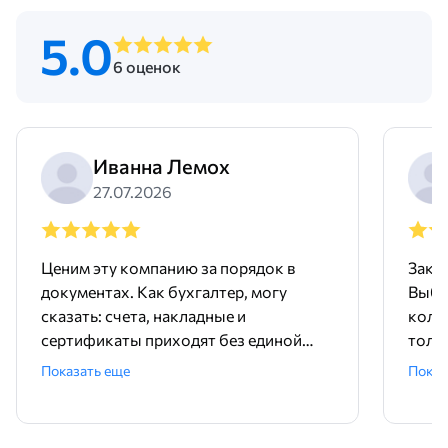
5.0
6 оценок
Иванна Лемох
27.07.2026
Ценим эту компанию за порядок в
Заку
документах. Как бухгалтер, могу
Выбр
сказать: счета, накладные и
колл
сертификаты приходят без единой
толк
ошибки, все четко и вовремя.
диам
Показать еще
Показ
Менеджеры в офисе всегда на связи,
оказ
быстро отвечают на вопросы по
учит
остаткам. Никакой бюрократии,
това