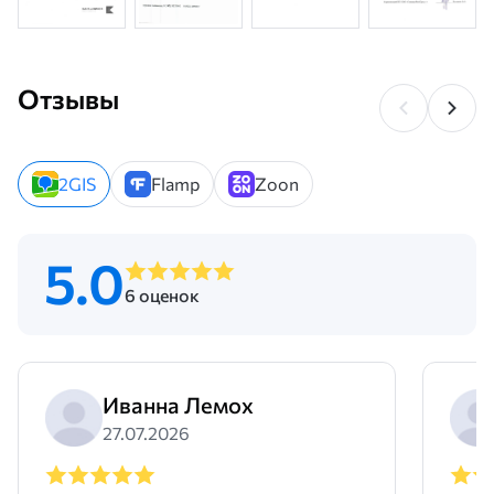
Основные преимущества материала
Ключевыми достоинствами листового металлопроката
являются:
Отзывы
долговечность – срок службы изделий до 50 лет;
стойкость к коррозии, обеспечивающая долговечность
эксплуатации;
2GIS
Flamp
Zoon
устойчивость к механическим нагрузкам;
презентабельный вид при использовании в декоративных
целях;
легкость обработки – поддается сварке, резке, прокату, гибке,
5.0
растяжению;
6 оценок
гигиеничность и простота ухода;
возможность работы в большом температурном диапазоне.
Эти преимущества делают нержавеющую листовую сталь
незаменимым материалом в производстве и строительной
Иванна Лемох
отрасли.
27.07.2026
Сколько стоит лист из нержавейки
Цена нержавеющего листа зависит от марки стальной