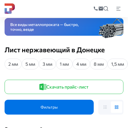
Поиск
по
Главная
Каталог
Листовой прокат
Лист нержавеющий
катал
Все виды металлопроката — быстро,
точно, везде
Лист нержавеющий в Донецке
2 мм
5 мм
3 мм
1 мм
4 мм
8 мм
1,5 мм
Скачать прайс-лист
Фильтры