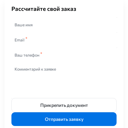
Рассчитайте свой заказ
Ваше имя
При изготовлении листов из нержавейки используют
технологии холодной деформации и горячего проката через
Email
валики на специальных станах. Нержавеющий холоднокатаный
вид изделия производится при комнатной температуре из
рулонной стали. Цель – получить плоский прокат с высокой
Ваш телефон
точностью размеров, улучшенными механическими свойствами
и однородной структурой. Сырьем горячекатаной
Комментарий к заявке
металлопродукции являются разные марки сталей, в которых
ключевой элемент – хром. После остывания из горячего сплава
получается коррозионностойкий материал необходимых
параметров.
По методу обработки различают шлифованные, зеркальные,
матовые и рифленые листы. Все перечисленные виды
Прикрепить документ
поверхностей получаются с помощью специальных обработок.
В зависимости от метода производства определяются свойства
Отправить заявку
листа из нержавеющей стали. Выбор конкретного
металлоизделия зависит от сферы применения материала.