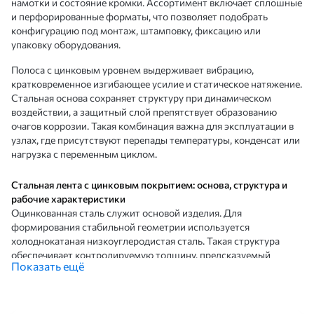
намотки и состояние кромки. Ассортимент включает сплошные
и перфорированные форматы, что позволяет подобрать
конфигурацию под монтаж, штамповку, фиксацию или
упаковку оборудования.
Полоса с цинковым уровнем выдерживает вибрацию,
кратковременное изгибающее усилие и статическое натяжение.
Стальная основа сохраняет структуру при динамическом
воздействии, а защитный слой препятствует образованию
очагов коррозии. Такая комбинация важна для эксплуатации в
узлах, где присутствуют перепады температуры, конденсат или
нагрузка с переменным циклом.
Стальная лента с цинковым покрытием: основа, структура и
рабочие характеристики
Оцинкованная сталь служит основой изделия. Для
формирования стабильной геометрии используется
холоднокатаная низкоуглеродистая сталь. Такая структура
обеспечивает контролируемую толщину, предсказуемый
Показать ещё
модуль упругости, стабильный предел текучести и
необходимый запас пластичности. Плотность материала — 7,85
г/см³, что позволяет точно рассчитывать массу рулона и
нагрузку на оборудование.