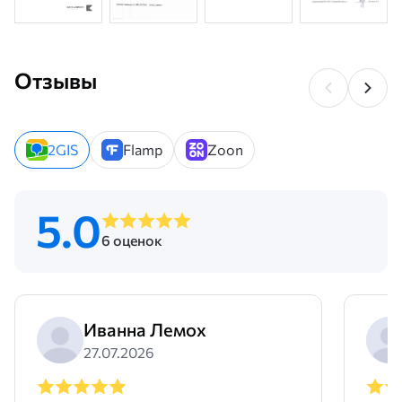
технологических задач
Подбор изделия зависит от условий применения. В зоне
штамповки важна точная геометрия, равномерность кромки и
стабильность толщины. В монтажных схемах учитывают
Отзывы
механическую нагрузку, радиус изгиба, устойчивость к
вибрации и способность работать под натяжением.
цинкового уровня определяет степень защиты. Для
2GIS
Flamp
Zoon
повышенной влажности применяют верхние значения
диапазона. Для сухих зон используют минимальный слой для
сохранения точности обработки.
5.0
Стоимость оцинкованной стальной ленты зависит от ширины,
уровня покрытия и формата рулона. Для автоматических линий
6 оценок
важна точная намотка и постоянный радиус внутренних витков.
В ручных операциях важна масса рулона и удобство подачи.
Компания «Трубное Решение» формирует партии под
оборудование заказчика, что снижает технологические
Иванна Лемох
простои.
27.07.2026
Технические параметры ленты оцинкованной