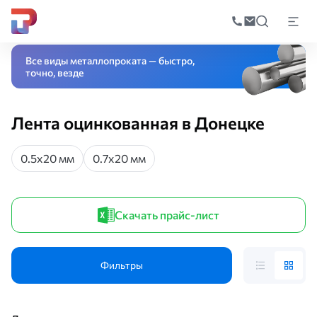
Поиск
по
Главная
Каталог
Черный прокат
Оцинкованный прокат
Лента оцинк
катал
Все виды металлопроката — быстро,
точно, везде
Лента оцинкованная в Донецке
0.5х20 мм
0.7х20 мм
Скачать прайс-лист
Фильтры