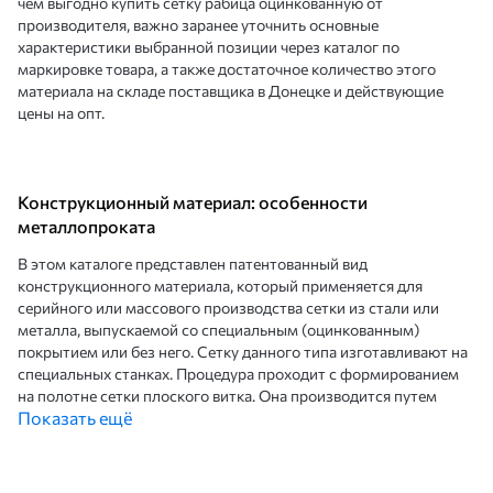
чем выгодно купить сетку рабица оцинкованную от
производителя, важно заранее уточнить основные
характеристики выбранной позиции через каталог по
маркировке товара, а также достаточное количество этого
материала на складе поставщика в Донецке и действующие
цены на опт.
Конструкционный материал: особенности
металлопроката
В этом каталоге представлен патентованный вид
конструкционного материала, который применяется для
серийного или массового производства сетки из стали или
металла, выпускаемой со специальным (оцинкованным)
покрытием или без него. Сетку данного типа изготавливают на
специальных станках. Процедура проходит с формированием
на полотне сетки плоского витка. Она производится путем
Показать ещё
предварительного вкручивания проволочных спиралей одна в
другую. Навиваемое соединение формируется на рабочем
участке оборудования – на станке.