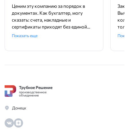
Ценим эту компанию за порядок в
Заку
документах. Как бухгалтер, могу
Выбр
сказать: счета, накладные и
колл
сертификаты приходят без единой
толк
ошибки, все четко и вовремя.
диам
Показать еще
Показ
Менеджеры в офисе всегда на связи,
оказ
быстро отвечают на вопросы по
учит
остаткам. Никакой бюрократии,
това
договор заключили за один день.
Идеальный поставщик для работы с
юрлицами.
Трубное Решение
производственное
объединение
Донецк