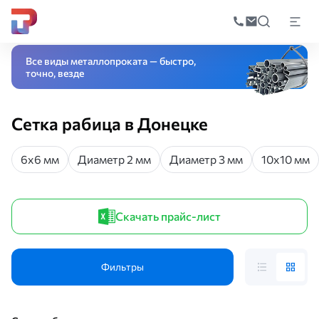
Поиск
по
Главная
Каталог
Черный прокат
Сетка стальная
Сетка рабица
катал
Все виды металлопроката — быстро,
точно, везде
Сетка рабица в Донецке
6х6 мм
Диаметр 2 мм
Диаметр 3 мм
10х10 мм
Скачать прайс-лист
Фильтры