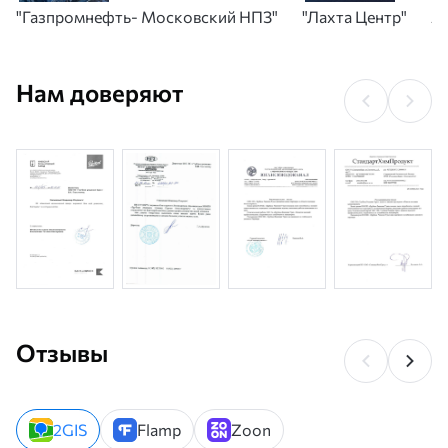
"Газпромнефть- Московский НПЗ"
"Лахта Центр"
А
Нам доверяют
Отзывы
2GIS
Flamp
Zoon