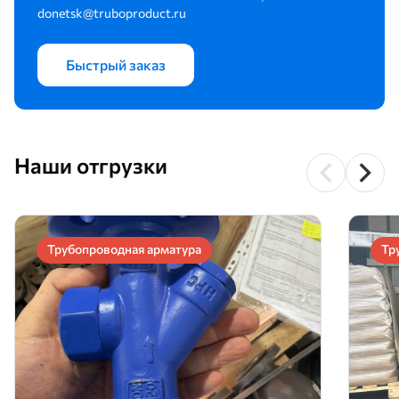
donetsk@truboproduct.ru
Быстрый заказ
Наши отгрузки
Трубопроводная арматура
Тр