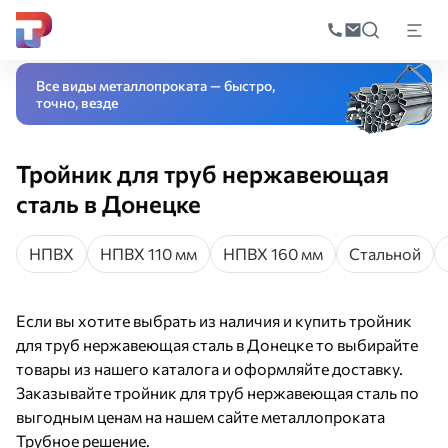
Поиск
по
Главная
Каталог
Трубопроводная арматура
Соединительные детал
катал
Все виды металлопроката — быстро,
точно, везде
Тройник для труб нержавеющая
сталь в Донецке
НПВХ
НПВХ 110 мм
НПВХ 160 мм
Стальной
Если вы хотите выбрать из наличия и купить тройник
для труб нержавеющая сталь в Донецке то выбирайте
товары из нашего каталога и оформляйте доставку.
Заказывайте тройник для труб нержавеющая сталь по
выгодным ценам на нашем сайте металлопроката
Трубное решение.