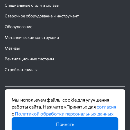
Специальные стали и сплавы
Сварочное оборудование и инструмент
Оборудование
Металлические конструкции
Метизы
Вентиляционные системы
Стройматериалы
© 2016 - 2026 Производственное объединение «Трубное
Мы используем файлы cookie для улучшения
Решение»
работы сайта. Нажмите «Принять» для
согласия
с
Политикой обработки персональных данных
Политика обработки персональных данных
Принять
Информация на сайте не является публичной офертой и носит
ознакомительный характер. Наличие, описание и цены уточняйте у