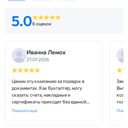
5.0
6 оценок
Иванна Лемох
27.07.2026
Ценим эту компанию за порядок в
Заку
документах. Как бухгалтер, могу
Выбр
сказать: счета, накладные и
колл
сертификаты приходят без единой
толк
ошибки, все четко и вовремя.
диам
Показать еще
Показ
Менеджеры в офисе всегда на связи,
оказ
быстро отвечают на вопросы по
учит