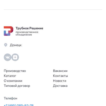
остаткам. Никакой бюрократии,
това
договор заключили за один день.
Идеальный поставщик для работы с
юрлицами.
Трубное Решение
производственное
объединение
Донецк
Производство
Вакансии
Каталог
Контакты
О компании
Новости
Типовой договор
Доставка
Телефон
+7 (495) 085-92-78