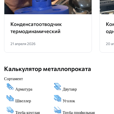
Конденсатоотводчик
Ко
термодинамический
од
21 апреля 2026
20 а
Калькулятор металлопроката