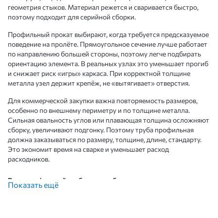
геометрия стыков. Материал режется и сваривается быстро,
поэтому подходит для серийной сборки.
Профильный прокат выбирают, когда требуется предсказуемое
поведение на пролёте. Прямоугольное сечение лучше работает
по направлению большей стороны, поэтому легче подбирать
ориентацию элемента. В реальных узлах это уменьшает прогиб
и снижает риск «игры» каркаса. При корректной толщине
металла узел держит крепёж, не «вытягивает» отверстия.
Для коммерческой закупки важна повторяемость размеров,
особенно по внешнему периметру и по толщине металла.
Сильная овальность углов или плавающая толщина осложняют
сборку, увеличивают подгонку. Поэтому труба профильная
должна заказываться по размеру, толщине, длине, стандарту.
Это экономит время на сварке и уменьшает расход
расходников.
Виды профильной трубы и способы производства
Показать ещё
Основная часть ассортимента — электросварная труба из
листовой стали. Лист формуют в профиль, затем выполняют
продольный шов. После сварки изделие калибруют, чтобы