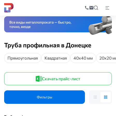
Поиск
по
Главная
Каталог
Трубный прокат
Труба профильная
катал
Все виды металлопроката — быстро,
точно, везде
Труба профильная в Донецке
Прямоугольная
Квадратная
40х40 мм
20х20 м
Скачать прайс-лист
Фильтры