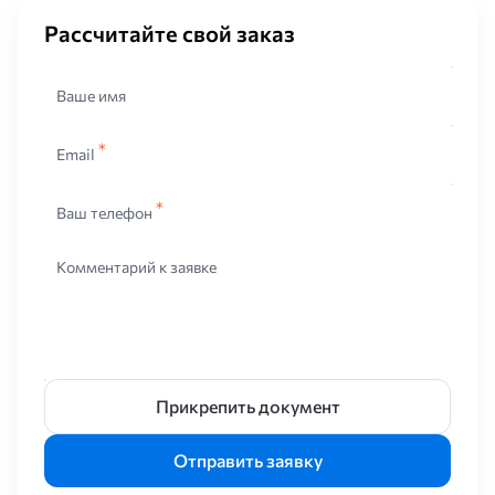
получить нужный размер по граням. Такой способ даёт
стабильную геометрию, что удобно для каркасных работ.
Рассчитайте свой заказ
По форме различают квадратный и прямоугольный профиль.
Квадрат применяют там, где нагрузки примерно равны по двум
Ваше имя
направлениям, либо важна симметрия. Прямоугольный
профиль используют, когда требуется жёсткость в одном
направлении. Это полезно для балок, стоек, рам, прогонов.
Email
По состоянию поверхности встречаются варианты без
Ваш телефон
покрытия и оцинкованные исполнения. Для уличных
конструкций оцинковка снижает риск коррозии на гранях и в
зоне шва. Для внутренних работ допускается «чёрная» труба с
Комментарий к заявке
последующей окраской или без неё, если конструкция закрыта.
Размеры, толщина металла и расчётная логика выбора
Выбор начинается с наружных размеров профиля и толщины
металла. Наружные размеры определяют жёсткость по
геометрии, а толщина металла задаёт несущую способность,
Прикрепить документ
устойчивость к смятию, качество резьбовых соединений.
Тонкий металл удобен в лёгких каркасах, но хуже держит
Отправить заявку
нагрузку от болтов. Более толстый металл допускает
усиленный крепёж и повышает ресурс узла.