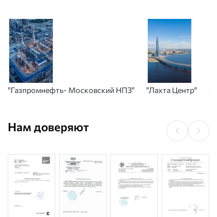
"Газпромнефть- Московский НПЗ"
"Лахта Центр"
А
Нам доверяют