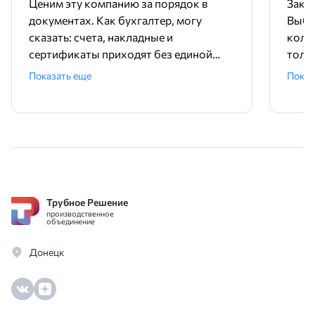
Ценим эту компанию за порядок в
Заку
документах. Как бухгалтер, могу
Выбр
сказать: счета, накладные и
колл
сертификаты приходят без единой
толк
ошибки, все четко и вовремя.
диам
Показать еще
Показ
Менеджеры в офисе всегда на связи,
оказ
быстро отвечают на вопросы по
учит
остаткам. Никакой бюрократии,
това
договор заключили за один день.
Идеальный поставщик для работы с
юрлицами.
Трубное Решение
производственное
объединение
Донецк