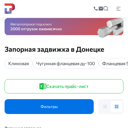
Поиск
по
Главная
Каталог
Трубопроводная арматура
Запорная арматура
Задв
катал
Металлопрокат под ключ:
2000 отгрузок ежемесячно
Запорная задвижка в Донецке
Клиновая
Чугунная фланцевая ду-100
Фланцевая 
Скачать прайс-лист
Фильтры