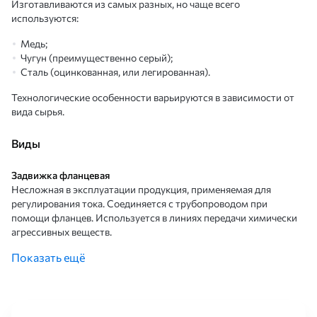
Изготавливаются из самых разных, но чаще всего
используются:
Медь;
Чугун (преимущественно серый);
Сталь (оцинкованная, или легированная).
Технологические особенности варьируются в зависимости от
вида сырья.
Виды
Задвижка фланцевая
Несложная в эксплуатации продукция, применяемая для
регулирования тока. Соединяется с трубопроводом при
помощи фланцев. Используется в линиях передачи химически
агрессивных веществ.
Показать ещё
Задвижка чугунная
Призваны играть роль запорной арматуры, то есть
останавливать или пропускать ток рабочей среды. Поэтому
имеет закрытое или открытое положение. Имеет все