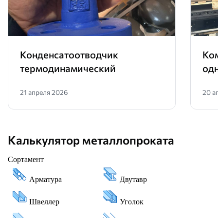
Конденсатоотводчик
Ко
термодинамический
од
21 апреля 2026
20 а
Калькулятор металлопроката