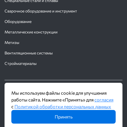
Специальные стали и сплавы
Сварочное оборудование и инструмент
Оборудование
Металлические конструкции
Метизы
Вентиляционные системы
Стройматериалы
© 2016 - 2026 Производственное объединение «Трубное
Мы используем файлы cookie для улучшения
Решение»
работы сайта. Нажмите «Принять» для
согласия
с
Политикой обработки персональных данных
Политика обработки персональных данных
Принять
Информация на сайте не является публичной офертой и носит
ознакомительный характер. Наличие, описание и цены уточняйте у
менеджеров по телефону или в заявке.