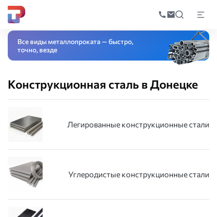
Поиск
по
Главная
Каталог
Специальные стали и сплавы
Конструкционная ста
катал
Все виды металлопроката — быстро,
точно, везде
Конструкционная сталь в Донецке
Легированные конструкционные стали
Углеродистые конструкционные стали