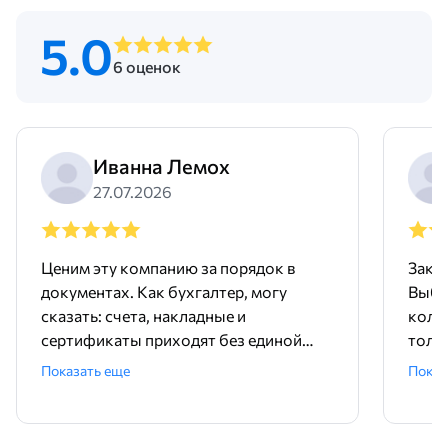
5.0
6 оценок
Иванна Лемох
27.07.2026
Ценим эту компанию за порядок в
Заку
документах. Как бухгалтер, могу
Выбр
сказать: счета, накладные и
колл
сертификаты приходят без единой
толк
ошибки, все четко и вовремя.
диам
Показать еще
Показ
Менеджеры в офисе всегда на связи,
оказ
быстро отвечают на вопросы по
учит
остаткам. Никакой бюрократии,
това