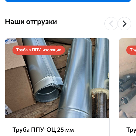
Наши отгрузки
Труба в ППУ-изоляции
Тр
Труба ППУ-ОЦ 25 мм
Тр