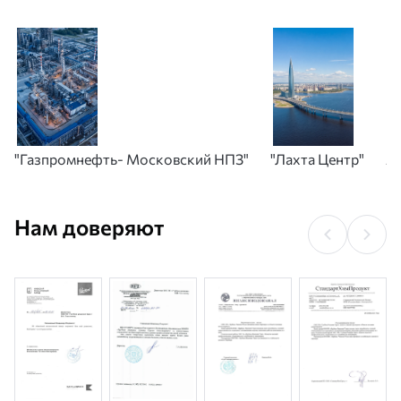
"Газпромнефть- Московский НПЗ"
"Лахта Центр"
А
Нам доверяют