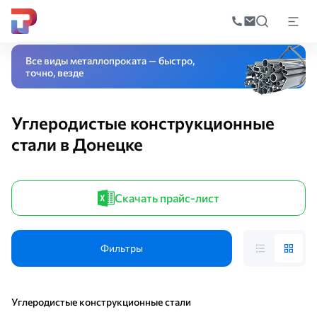
Поиск
по
Главная
Каталог
Специальные стали и сплавы
Конструкционная ста
катал
Все виды металлопроката — быстро,
точно, везде
Углеродистые конструкционные
стали в Донецке
Скачать прайс-лист
Фильтры
Углеродистые конструкционные стали