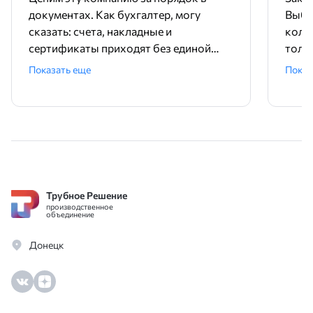
документах. Как бухгалтер, могу
Выбр
сказать: счета, накладные и
колл
сертификаты приходят без единой
толк
ошибки, все четко и вовремя.
диам
Показать еще
Показ
Менеджеры в офисе всегда на связи,
оказ
быстро отвечают на вопросы по
учит
остаткам. Никакой бюрократии,
това
договор заключили за один день.
Идеальный поставщик для работы с
юрлицами.
Трубное Решение
производственное
объединение
Донецк