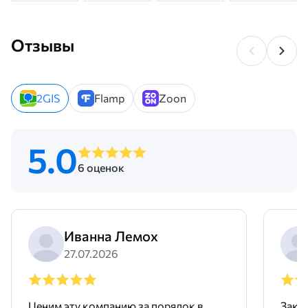
Отзывы
2GIS
Flamp
Zoon
5.0
6 оценок
Иванна Лемох
27.07.2026
Ценим эту компанию за порядок в
Заку