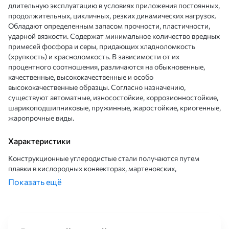
длительную эксплуатацию в условиях приложения постоянных,
продолжительных, цикличных, резких динамических нагрузок.
Обладают определенным запасом прочности, пластичности,
ударной вязкости. Содержат минимальное количество вредных
примесей фосфора и серы, придающих хладноломкость
(хрупкость) и красноломкость. В зависимости от их
процентного соотношения, различаются на обыкновенные,
качественные, высококачественные и особо
высококачественные образцы. Согласно назначению,
существуют автоматные, износостойкие, коррозионностойкие,
шарикоподшипниковые, пружинные, жаростойкие, криогенные,
жаропрочные виды.
Характеристики
Конструкционные углеродистые стали получаются путем
плавки в кислородных конвекторах, мартеновских,
электрических, дуговых и индукционных печах с дальнейшей
Показать ещё
прокаткой на станах. Проходят термическую обработку,
закалку, нормализованный отпуск в масле и воздухе.
Изготавливаются из спокойных, полуспокойных, кипящих
сталей с марками 14Г, 0,8кп, 19Г, 0,9Г2, 17ГС, Ст3, 15ГФ, 14ХГС,